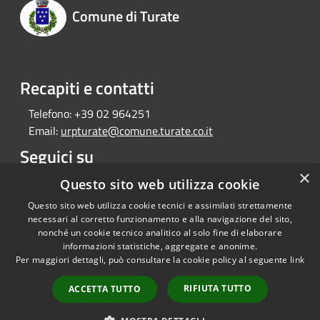
Comune di Turate
Recapiti e contatti
Telefono:
+39 02 964251
Email:
urpturate@comune.turate.co.it
Seguici su
×
Whatsapp
Questo sito web utilizza cookie
Questo sito web utilizza cookie tecnici e assimilati strettamente
necessari al corretto funzionamento e alla navigazione del sito,
nonché un cookie tecnico analitico al solo fine di elaborare
informazioni statistiche, aggregate e anonime.
RSS
Copyright © 2026 • Comune di
Per maggiori dettagli, può consultare la cookie policy al seguente
link
Accessibilità
Turate • Powered by
Privacy
Municipium
Accesso
•
RIFIUTA TUTTO
ACCETTA TUTTO
Cookie
redazione
Mappa del sito