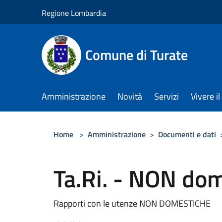
Salta al contenuto principale
Regione Lombardia
Comune di Turate
Amministrazione
Novità
Servizi
Vivere 
Home
>
Amministrazione
>
Documenti e dati
Ta.Ri. - NON do
Rapporti con le utenze NON DOMESTICHE