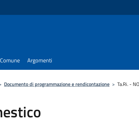
il Comune
Argomenti
>
Documento di programmazione e rendicontazione
>
Ta.Ri. - 
mestico