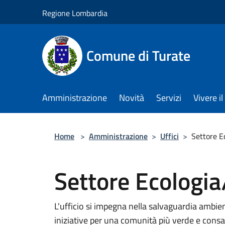
Salta al contenuto principale
Regione Lombardia
Comune di Turate
Amministrazione
Novità
Servizi
Vivere 
Home
>
Amministrazione
>
Uffici
>
Settore E
Settore Ecologi
L'ufficio si impegna nella salvaguardia ambi
iniziative per una comunità più verde e cons