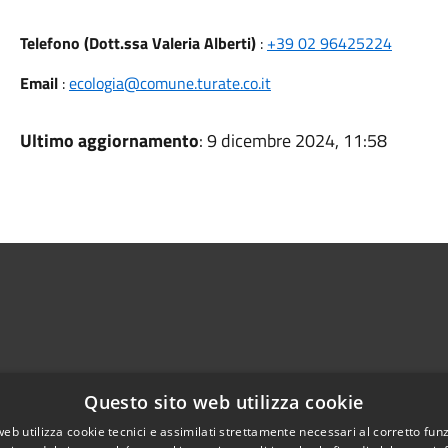
Telefono (Dott.ssa Valeria Alberti)
:
+39 02 96425224
Email
:
ecologia@comune.turate.co.it
Ultimo aggiornamento
: 9 dicembre 2024, 11:58
Questo sito web utilizza cookie
web utilizza cookie tecnici e assimilati strettamente necessari al corretto fu